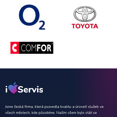
Jsme česká firma, která pozvedla kvalitu a úroveň služeb ve
všech městech, kde působíme. Naším cílem bylo stát se