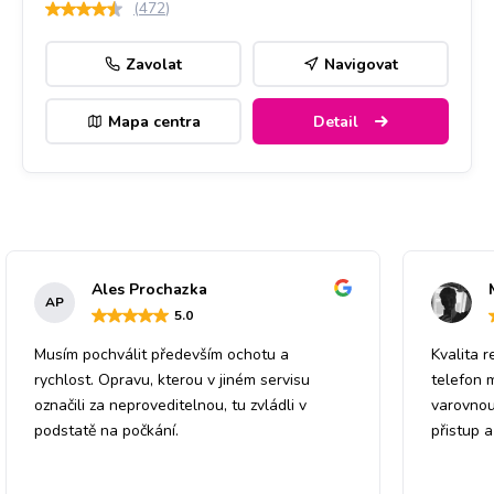
(
472
)
Zavolat
Navigovat
Mapa centra
Detail
Ales Prochazka
AP
5
.0
Musím pochválit především ochotu a
Kvalita r
rychlost. Opravu, kterou v jiném servisu
telefon 
označili za neproveditelnou, tu zvládli v
varovnou
podstatě na počkání.
přistup 