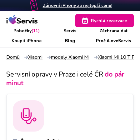
Zánovní iPhony za nejlepší cenu!
Rychlá rezervace
Pobočky
(11)
Servis
Záchrana dat
Koupit iPhone
Blog
Proč iLoveServis
Domů
Xiaomi
modely Xiaomi Mi
Xiaomi Mi 10 T Pro
Servisní opravy v Praze i celé ČR
do pár
minut