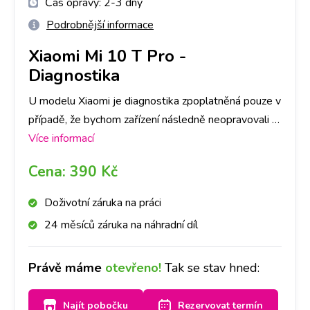
Čas opravy:
2-3 dny
Podrobnější informace
Xiaomi Mi 10 T Pro
-
Diagnostika
U modelu Xiaomi je diagnostika zpoplatněná pouze v
případě, že bychom zařízení následně neopravovali a
to částkou dle ceníku. V opačném případě je, v rámci
Více informací
opravy, ZDARMA. Primárně je nutné provedení
Cena:
390 Kč
diagnostiky u nás na pobočce, abychom dokázali
přesně určit, co danou závadu způsobuje. Následně,
Doživotní záruka na práci
po jejím provedení, se s Vámi spojíme a domluvíme
24 měsíců záruka na náhradní díl
se ohledně dalšího postupu opravy. Bez Vašeho
souhlasu další opravy provádět nebudeme. Při
Právě máme
otevřeno!
Tak se stav hned:
diagnostice záleží také na míře poškození Vašeho
Xiaomi, časově cca na 1-3 dny.
Najít pobočku
Rezervovat termín