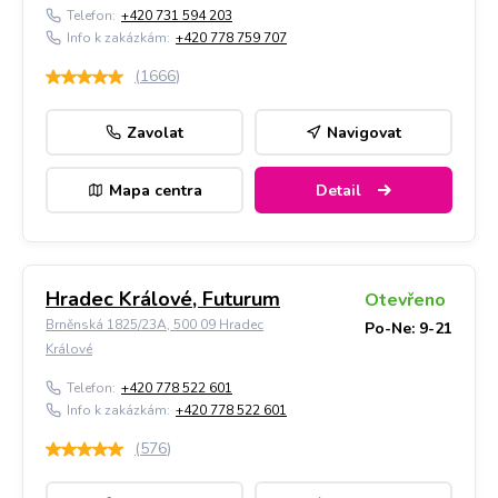
Telefon:
+420 731 594 203
Info k zakázkám:
+420 778 759 707
(
1666
)
Zavolat
Navigovat
Mapa centra
Detail
Hradec Králové, Futurum
Otevřeno
Brněnská 1825/23A, 500 09 Hradec
Po-Ne: 9-21
Králové
Telefon:
+420 778 522 601
Info k zakázkám:
+420 778 522 601
(
576
)