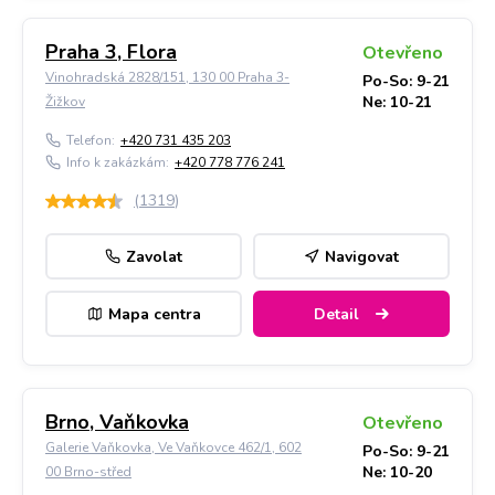
Praha 3, Flora
Otevřeno
Vinohradská 2828/151, 130 00 Praha 3-
Po-So: 9-21
Ne: 10-21
Žižkov
Telefon:
+420 731 435 203
Info k zakázkám:
+420 778 776 241
(
1319
)
Zavolat
Navigovat
Mapa centra
Detail
Brno, Vaňkovka
Otevřeno
Galerie Vaňkovka, Ve Vaňkovce 462/1, 602
Po-So: 9-21
Ne: 10-20
00 Brno-střed