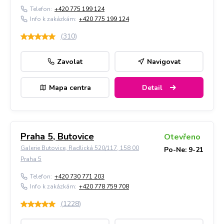
Telefon:
+420 775 199 124
Info k zakázkám:
+420 775 199 124
(
310
)
Zavolat
Navigovat
Mapa centra
Detail
Praha 5, Butovice
Otevřeno
Galerie Butovice, Radlická 520/117, 158 00
Po-Ne: 9-21
Praha 5
Telefon:
+420 730 771 203
Info k zakázkám:
+420 778 759 708
(
1228
)