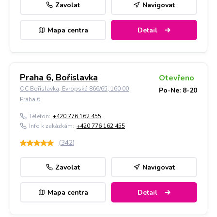
Zavolat
Navigovat
Mapa centra
Detail
Praha 6, Bořislavka
Otevřeno
OC Bořislavka, Evropská 866/65, 160 00
Po-Ne: 8-20
Praha 6
Telefon:
+420 776 162 455
Info k zakázkám:
+420 776 162 455
(
342
)
Zavolat
Navigovat
Mapa centra
Detail