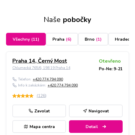
Naše
pobočky
Všechny
(
11
)
Praha
(
6
)
Brno
(
1
)
Hradec K
Praha 14, Černý Most
Otevřeno
Chlumecká 765/6, 198 19 Praha 14
Po-Ne: 9-21
Telefon:
+420 774 794 090
Info k zakázkám:
+420 774 794 090
(
126
)
Zavolat
Navigovat
Mapa centra
Detail