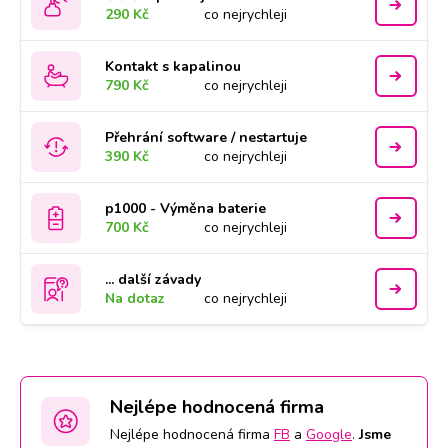
290 Kč
co nejrychleji
Kontakt s kapalinou
790 Kč
co nejrychleji
Přehrání software / nestartuje
390 Kč
co nejrychleji
p1000 - Výměna baterie
700 Kč
co nejrychleji
... další závady
Na dotaz
co nejrychleji
Nejlépe hodnocená firma
Nejlépe hodnocená firma
FB
a
Google
.
Jsme