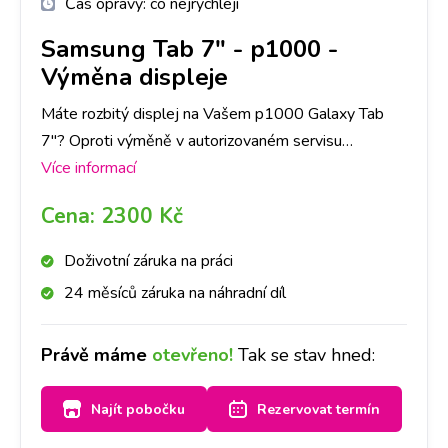
Čas opravy:
co nejrychleji
Samsung Tab 7"
-
p1000 -
Výměna displeje
Máte rozbitý displej na Vašem p1000 Galaxy Tab
7"? Oproti výměně v autorizovaném servisu
dokážeme zaručit expresní provedení výměny a
Více informací
následnou záruku na provedenou výměnu.
Cena:
2300 Kč
Doživotní záruka na práci
24 měsíců záruka na náhradní díl
Právě máme
otevřeno!
Tak se stav hned:
Najít pobočku
Rezervovat termín