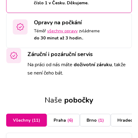
číslo 1 v Česku. Děkujeme.
Opravy na počkání
Téměř
všechny opravy
zvládneme
do 30 minut až 3 hodin.
.
Záruční i pozáruční servis
Na práci od nás máte
doživotní záruku
,
takže
se není čeho bát.
Naše
pobočky
Všechny
(
11
)
Praha
(
6
)
Brno
(
1
)
Hradec K