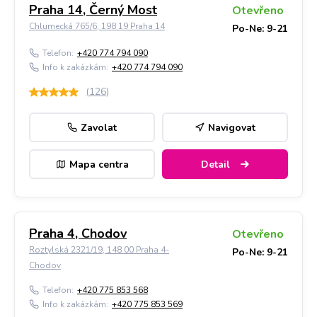
Praha 14, Černý Most
Otevřeno
Chlumecká 765/6, 198 19 Praha 14
Po-Ne: 9-21
Telefon:
+420 774 794 090
Info k zakázkám:
+420 774 794 090
(
126
)
Zavolat
Navigovat
Mapa centra
Detail
Praha 4, Chodov
Otevřeno
Roztylská 2321/19, 148 00 Praha 4-
Po-Ne: 9-21
Chodov
Telefon:
+420 775 853 568
Info k zakázkám:
+420 775 853 569