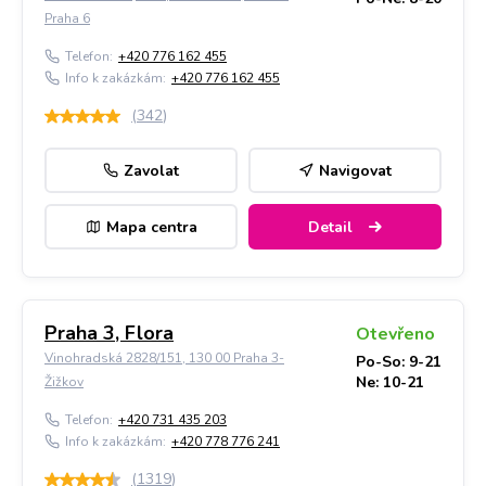
Praha 6
Telefon:
+420 776 162 455
Info k zakázkám:
+420 776 162 455
(
342
)
Zavolat
Navigovat
Mapa centra
Detail
Praha 3, Flora
Otevřeno
Vinohradská 2828/151, 130 00 Praha 3-
Po-So: 9-21
Ne: 10-21
Žižkov
Telefon:
+420 731 435 203
Info k zakázkám:
+420 778 776 241
(
1319
)