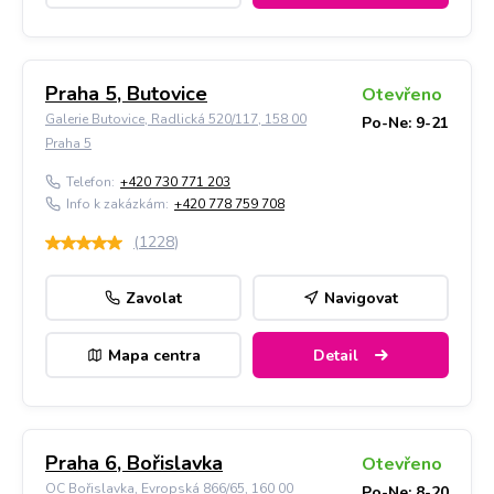
Praha 5, Butovice
Otevřeno
Galerie Butovice, Radlická 520/117, 158 00
Po-Ne: 9-21
Praha 5
Telefon:
+420 730 771 203
Info k zakázkám:
+420 778 759 708
(
1228
)
Zavolat
Navigovat
Mapa centra
Detail
Praha 6, Bořislavka
Otevřeno
OC Bořislavka, Evropská 866/65, 160 00
Po-Ne: 8-20