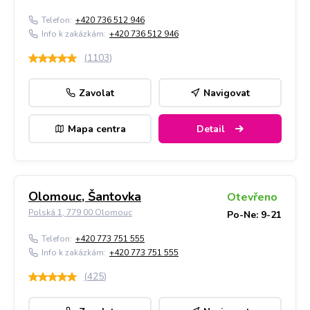
Telefon:
+420 736 512 946
Info k zakázkám:
+420 736 512 946
(
1103
)
Zavolat
Navigovat
Mapa centra
Detail
Olomouc, Šantovka
Otevřeno
Polská 1, 779 00 Olomouc
Po-Ne: 9-21
Telefon:
+420 773 751 555
Info k zakázkám:
+420 773 751 555
(
425
)