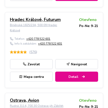
Hradec Králové, Futurum
Otevřeno
Brněnská 1825/23A, 500 09 Hradec
Po-Ne: 9-21
Králové
Telefon:
+420 778 522 601
Info k zakázkám:
+420 778 522 601
(
576
)
Zavolat
Navigovat
Mapa centra
Detail
Ostrava, Avion
Otevřeno
Rudná 3114, 700 30 Ostrava-jih-Zábřeh
Po-Ne: 9-21