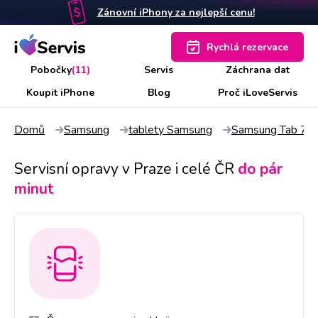
Zánovní iPhony za nejlepší cenu!
Rychlá rezervace
Pobočky
(11)
Servis
Záchrana dat
Koupit iPhone
Blog
Proč iLoveServis
Domů
Samsung
tablety Samsung
Samsung Tab 7"
Servisní opravy v Praze i celé ČR
do pár
minut