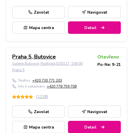
Zavolat
Navigovat
Mapa centra
Detail
Praha 5, Butovice
Otevřeno
Galerie Butovice, Radlická 520/117, 158 00
Po-Ne: 9-21
Praha 5
Telefon:
+420 730 771 203
Info k zakázkám:
+420 778 759 708
(
1228
)
Zavolat
Navigovat
Mapa centra
Detail