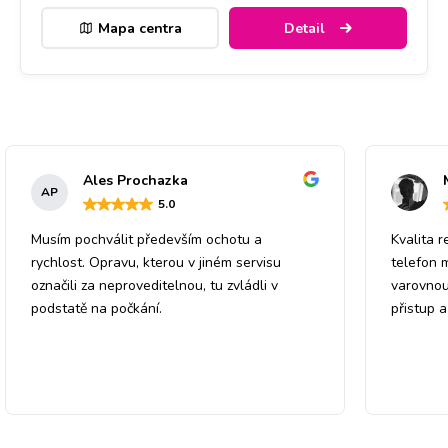
Mapa centra
Detail
Ales Prochazka
AP
5
.0
Musím pochválit především ochotu a
Kvalita r
rychlost. Opravu, kterou v jiném servisu
telefon 
označili za neproveditelnou, tu zvládli v
varovnou
podstatě na počkání.
přistup 