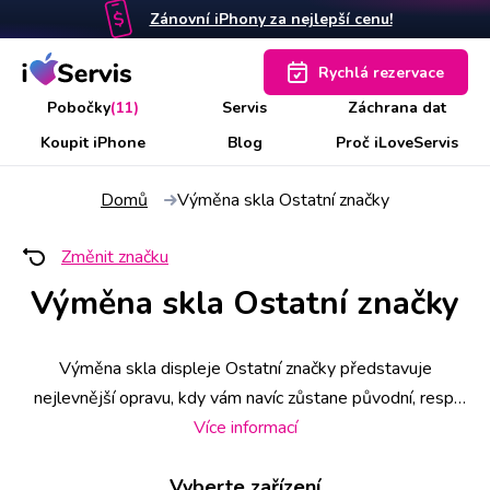
Zánovní iPhony za nejlepší cenu!
Rychlá rezervace
Pobočky
(11)
Servis
Záchrana dat
Koupit iPhone
Blog
Proč iLoveServis
Domů
Výměna skla Ostatní značky
Změnit značku
Výměna skla Ostatní značky
Výměna skla displeje Ostatní značky představuje
nejlevnější opravu, kdy vám navíc zůstane původní, resp.
originální displej od výrobce. Opravu provedeme na 11
Více informací
místech po ČR i na počkání, obvykle netrvá déle než 60
Vyberte zařízení
minut. Jistotu přednostní obsluhy vám zajistí rezervace