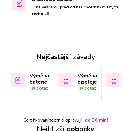
… na veškerou práci od našich
certifikovaných
techniků.
Nejčastější
závady
Výměna
Výměna
V
baterie
displeje
sk
Na dotaz
Na dotaz
Na
Certifikovaní technici opravují
i do 30 min!
Nejbližší
pobočky