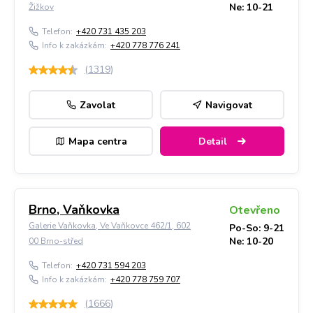
Ne: 10-21
Žižkov
Telefon:
+420 731 435 203
Info k zakázkám:
+420 778 776 241
(
1319
)
Zavolat
Navigovat
Mapa centra
Detail
Brno, Vaňkovka
Otevřeno
Galerie Vaňkovka, Ve Vaňkovce 462/1, 602
Po-So: 9-21
Ne: 10-20
00 Brno-střed
Telefon:
+420 731 594 203
Info k zakázkám:
+420 778 759 707
(
1666
)