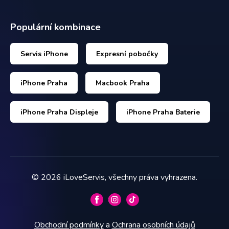
Populární kombinace
Servis iPhone
Expresní pobočky
iPhone Praha
Macbook Praha
iPhone Praha Displeje
iPhone Praha Baterie
©
2026
iLoveServis, všechny práva vyhrazena.
Obchodní podmínky
a
Ochrana osobních údajů