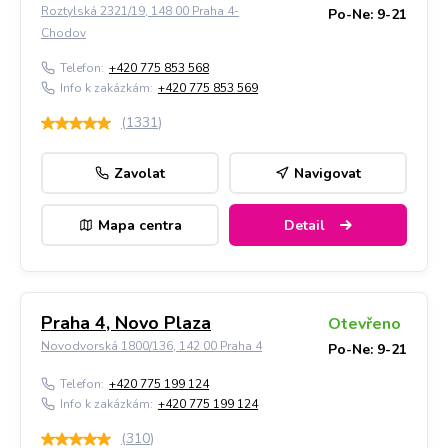
Roztylská 2321/19, 148 00 Praha 4-
Po-Ne: 9-21
Chodov
Telefon:
+420 775 853 568
Info k zakázkám:
+420 775 853 569
(
1331
)
Zavolat
Navigovat
Mapa centra
Detail
Praha 4, Novo Plaza
Otevřeno
Novodvorská 1800/136, 142 00 Praha 4
Po-Ne: 9-21
Telefon:
+420 775 199 124
Info k zakázkám:
+420 775 199 124
(
310
)