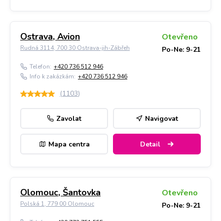
Ostrava, Avion
Otevřeno
Rudná 3114, 700 30 Ostrava-jih-Zábřeh
Po-Ne: 9-21
Telefon:
+420 736 512 946
Info k zakázkám:
+420 736 512 946
(
1103
)
Zavolat
Navigovat
Mapa centra
Detail
Olomouc, Šantovka
Otevřeno
Polská 1, 779 00 Olomouc
Po-Ne: 9-21