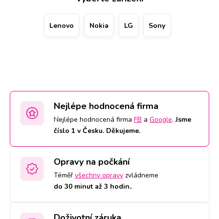
přes web nebo telefonicky zavoláním na konkrétní
pobočku. Displej s vyměněným sklem Ostatní značky bude
Lenovo
Nokia
LG
Sony
vypadat jako nový a zachová si přesné reakce, vykreslení i
věrné zobrazení barev. Za díl ručíme 2letou zárukou a za
práci doživotní.
Nejlépe hodnocená firma
Nejlépe hodnocená firma
FB
a
Google
.
Jsme
číslo 1 v Česku. Děkujeme.
Opravy na počkání
Téměř
všechny opravy
zvládneme
do 30 minut až 3 hodin.
.
Doživotní záruka