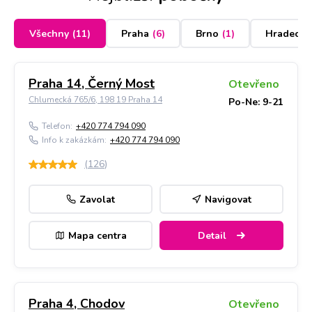
Všechny
(
11
)
Praha
(
6
)
Brno
(
1
)
Hradec K
Praha 14, Černý Most
Otevřeno
Chlumecká 765/6, 198 19 Praha 14
Po-Ne: 9-21
Telefon:
+420 774 794 090
Info k zakázkám:
+420 774 794 090
(
126
)
Zavolat
Navigovat
Mapa centra
Detail
Praha 4, Chodov
Otevřeno