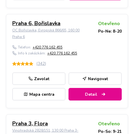
Praha 6, Bořislavka
Otevřeno
OC Bořislavka, Evropská 866/65, 160 00
Po-Ne: 8-20
Praha 6
Telefon:
+420 776 162 455
Info k zakázkám:
+420 776 162 455
(
342
)
Zavolat
Navigovat
Mapa centra
Detail
Praha 3, Flora
Otevřeno
Vinohradská 2828/151, 130 00 Praha 3-
Po-So: 9-21