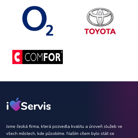
Jsme česká firma, která pozvedla kvalitu a úroveň služeb ve
všech městech, kde působíme. Naším cílem bylo stát se