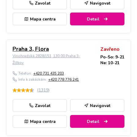
Zavolat
Navigovat
Mapa centra
Detail
Praha 3, Flora
Zavřeno
Vinohradská 2828/151, 130 00 Praha 3-
Po-So: 9-21
Ne: 10-21
Žižkov
Telefon:
+420 731 435 203
Info k zakázkám:
+420 778 776 241
(
1319
)
Zavolat
Navigovat
Mapa centra
Detail