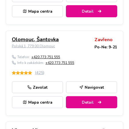
Mapa centra
Detail
Olomouc, Šantovka
Zavřeno
Polská 1, 779 00 Olomouc
Po-Ne: 9-21
Telefon:
+420 773 751 555
Info k zakázkám:
+420 773 751 555
(
425
)
Zavolat
Navigovat
Mapa centra
Detail