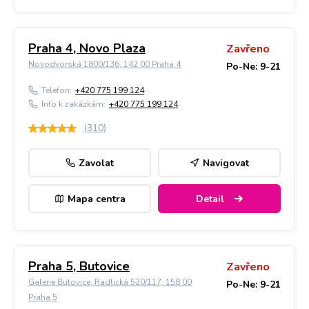
Praha 4, Novo Plaza
Zavřeno
Novodvorská 1800/136, 142 00 Praha 4
Po-Ne: 9-21
Telefon:
+420 775 199 124
Info k zakázkám:
+420 775 199 124
(
310
)
Zavolat
Navigovat
Mapa centra
Detail
Praha 5, Butovice
Zavřeno
Galerie Butovice, Radlická 520/117, 158 00
Po-Ne: 9-21
Praha 5