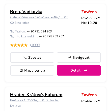
Brno, Vaňkovka
Zavřeno
Galerie Vaňkovka, Ve Vaňkovce 462/1, 602
Po-So: 9-21
Ne: 10-20
00 Brno-střed
Telefon:
+420 731 594 203
Info k zakázkám:
+420 778 759 707
(
1666
)
Zavolat
Navigovat
Mapa centra
Detail
Hradec Králové, Futurum
Zavřeno
Brněnská 1825/23A, 500 09 Hradec
Po-Ne: 9-21
Králové