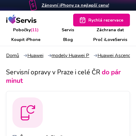
Zánovní iPhony za nejlepší cenu!
Rychlá rezervace
Pobočky
(11)
Servis
Záchrana dat
Koupit iPhone
Blog
Proč iLoveServis
Domů
Huawei
modely Huawei P
Huawei Ascend P
Servisní opravy v Praze i celé ČR
do pár
minut