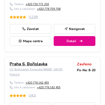
Telefon:
+420 730 771 203
Info k zakázkám:
+420 778 759 708
(
1228
)
Zavolat
Navigovat
Mapa centra
Detail
Praha 6, Bořislavka
Zavřeno
OC Bořislavka, Evropská 866/65, 160 00
Po-Ne: 8-20
Praha 6
Telefon:
+420 776 162 455
Info k zakázkám:
+420 776 162 455
(
342
)