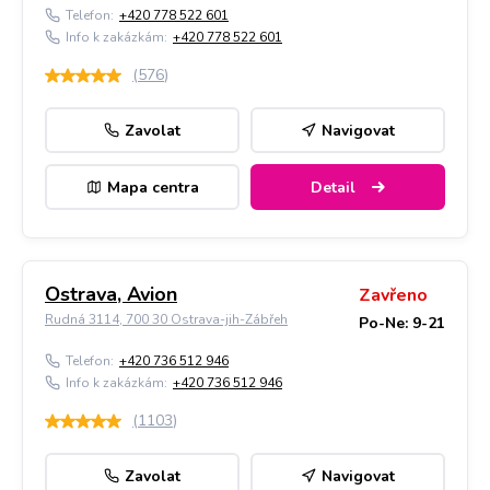
Telefon:
+420 778 522 601
Info k zakázkám:
+420 778 522 601
(
576
)
Zavolat
Navigovat
Mapa centra
Detail
Ostrava, Avion
Zavřeno
Rudná 3114, 700 30 Ostrava-jih-Zábřeh
Po-Ne: 9-21
Telefon:
+420 736 512 946
Info k zakázkám:
+420 736 512 946
(
1103
)
Zavolat
Navigovat