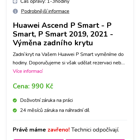
Čas opravy:
1-3hodiny
Podrobnější informace
Huawei Ascend P Smart
-
P
Smart, P Smart 2019, 2021 -
Výměna zadního krytu
Zadní kryt na Vašem Huawei P Smart vyměníme do
hodiny. Doporučujeme si však udělat rezervaci nebo
zavolat na vybranou pobočku, ať pro Vás máme
Více informací
připravený díl ve Vámi požadované barvě.
Cena:
990 Kč
Doživotní záruka na práci
24 měsíců záruka na náhradní díl
Právě máme
zavřeno!
Technici odpočívají.