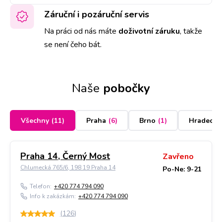
Záruční i pozáruční servis
Na práci od nás máte
doživotní záruku
,
takže
se není čeho bát.
Naše
pobočky
Všechny
(
11
)
Praha
(
6
)
Brno
(
1
)
Hradec K
Praha 14, Černý Most
Zavřeno
Chlumecká 765/6, 198 19 Praha 14
Po-Ne: 9-21
Telefon:
+420 774 794 090
Info k zakázkám:
+420 774 794 090
(
126
)