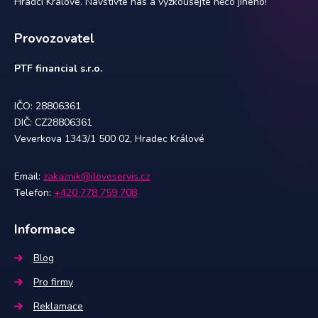
Hradci Králové. Navštivte nás a vyzkoušejte něco jiného!
Provozovatel
PTF financial s.r.o.
IČO: 28806361
DIČ: CZ28806361
Veverkova 1343/1 500 02, Hradec Králové
Email:
zakaznik@iloveservis.cz
Telefon:
+420 778 759 708
Informace
Blog
Pro firmy
Reklamace