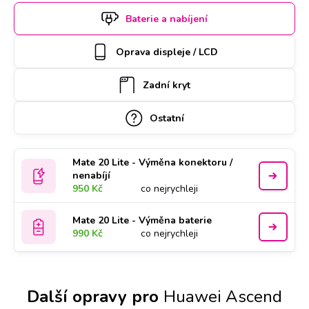
rezervujte si termín a hodinu online. Huawei Ascend Mate
Baterie a nabíjení
20 Lite k opravě si u vás také může vyzvednout náš kurýr,
který vám ho poté zaveze zpět. Kvalitu práce podtrhujeme
Oprava displeje / LCD
doživotní zárukou a za díly ručíme nadstandardně 2 roky.
Zadní kryt
Ostatní
Mate 20 Lite - Výměna konektoru /
nenabíjí
950 Kč
co nejrychleji
Mate 20 Lite - Výměna baterie
990 Kč
co nejrychleji
Další opravy pro
Huawei Ascend