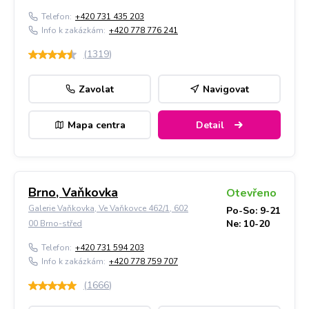
Telefon:
+420 731 435 203
Info k zakázkám:
+420 778 776 241
(
1319
)
Zavolat
Navigovat
Mapa centra
Detail
Brno, Vaňkovka
Otevřeno
Galerie Vaňkovka, Ve Vaňkovce 462/1, 602
Po-So: 9-21
Ne: 10-20
00 Brno-střed
Telefon:
+420 731 594 203
Info k zakázkám:
+420 778 759 707
(
1666
)