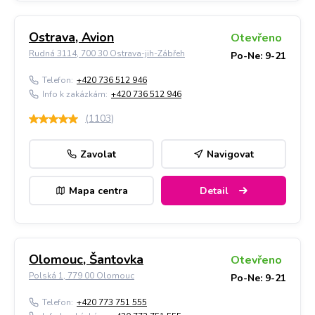
Ostrava, Avion
Otevřeno
Rudná 3114, 700 30 Ostrava-jih-Zábřeh
Po-Ne: 9-21
Telefon:
+420 736 512 946
Info k zakázkám:
+420 736 512 946
(
1103
)
Zavolat
Navigovat
Mapa centra
Detail
Olomouc, Šantovka
Otevřeno
Polská 1, 779 00 Olomouc
Po-Ne: 9-21
Telefon:
+420 773 751 555