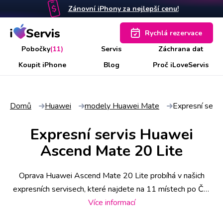
Zánovní iPhony za nejlepší cenu!
Rychlá rezervace
Pobočky
(11)
Servis
Záchrana dat
Koupit iPhone
Blog
Proč iLoveServis
Domů
Huawei
modely Huawei Mate
Expresní serv
Expresní servis Huawei
Ascend Mate 20 Lite
Oprava Huawei Ascend Mate 20 Lite probíhá v našich
expresních servisech, které najdete na 11 místech po ČR.
Některé úkony stihneme už do 30 minut, náročnější však
Více informací
zaberou i pár hodin. Abyste měli jistotu včasného servisu,