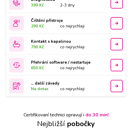
390 Kč
2-3 dny
Čištění přístroje
290 Kč
co nejrychleji
Kontakt s kapalinou
790 Kč
co nejrychleji
Přehrání software / nestartuje
650 Kč
co nejrychleji
... další závady
Na dotaz
co nejrychleji
Certifikovaní technici opravují
i do 30 min!
Nejbližší
pobočky