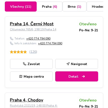
Všechny
(
11
)
Praha
(
6
)
Brno
(
1
)
Hradec K
Praha 14, Černý Most
Otevřeno
Chlumecká 765/6, 198 19 Praha 14
Po-Ne: 9-21
Telefon:
+420 774 794 090
Info k zakázkám:
+420 774 794 090
(
126
)
Zavolat
Navigovat
Mapa centra
Detail
Praha 4, Chodov
Otevřeno
Roztylská 2321/19, 148 00 Praha 4-
Po-Ne: 9-21