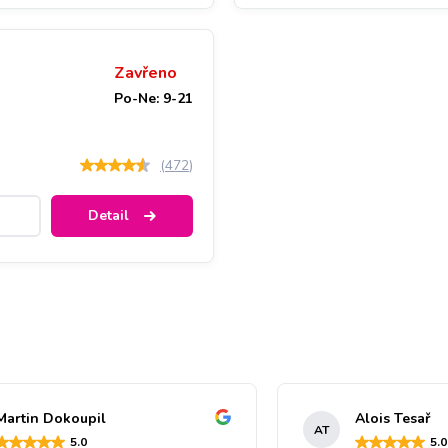
Zavřeno
Po-Ne: 9-21
(
472
)
Detail
Martin Dokoupil
Alois Tesař
AT
5
.0
5
.0