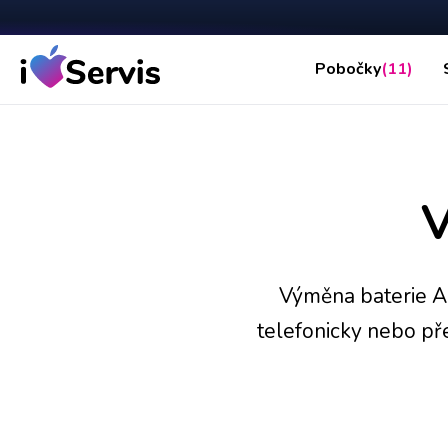
Pobočky
(11)
V
Výměna baterie Ap
telefonicky nebo př
nedostanete, zdar
zpět. Za kvalitu p