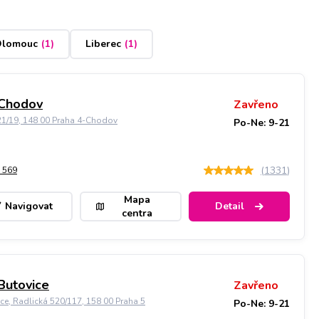
lomouc
(
1
)
Liberec
(
1
)
 Chodov
Zavřeno
21/19, 148 00 Praha 4-Chodov
Po-Ne: 9-21
(
1331
)
 569
Mapa
Navigovat
Detail
centra
Butovice
Zavřeno
ice, Radlická 520/117, 158 00 Praha 5
Po-Ne: 9-21