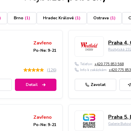
)
Brno
(
1
)
Hradec Králové
(
1
)
Ostrava
(
1
)
O
Praha 4,
Zavřeno
Roztylská 23
Po-Ne: 9-21
Telefon:
+420 775 853 568
(
126
)
Info k zakázkám:
+420 775 853
Detail
Zavolat
Praha 5, 
Zavřeno
Galerie Butov
Po-Ne: 9-21