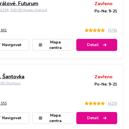
rálové, Futurum
Zavřeno
5/23A, 500 09 Hradec Králové
Po-Ne: 9-21
(
576
)
 601
Mapa
Navigovat
Detail
centra
 Šantovka
Zavřeno
9 00 Olomouc
Po-Ne: 9-21
(
425
)
 555
Mapa
Navigovat
Detail
centra