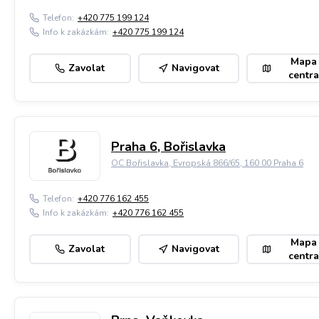
Telefon:
+420 775 199 124
Info k zakázkám:
+420 775 199 124
Mapa
Zavolat
Navigovat
centra
Praha 6, Bořislavka
OC Bořislavka, Evropská 866/65, 160 00 Praha 6
Telefon:
+420 776 162 455
Info k zakázkám:
+420 776 162 455
Mapa
Zavolat
Navigovat
centra