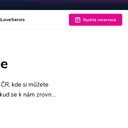
iLoveServis
Rychlá rezervace
le
 ČR, kde si můžete
okud se k nám zrovna
opravě zase zaveze
zárukou, zatímco na