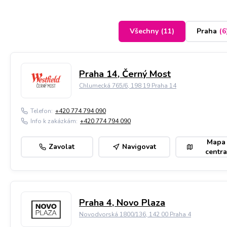
Všechny
(
11
)
Praha
(
6
Praha 14, Černý Most
Chlumecká 765/6, 198 19 Praha 14
Telefon:
+420 774 794 090
Info k zakázkám:
+420 774 794 090
Mapa
Zavolat
Navigovat
centra
Praha 4, Novo Plaza
Novodvorská 1800/136, 142 00 Praha 4