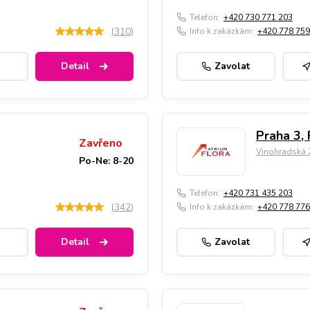
Telefon:
+420 730 771 203
(
310
)
Info k zakázkám:
+420 778 759
Detail
Zavolat
Praha 3, 
Zavřeno
Vinohradská 2
Po-Ne: 8-20
Telefon:
+420 731 435 203
(
342
)
Info k zakázkám:
+420 778 776
Detail
Zavolat