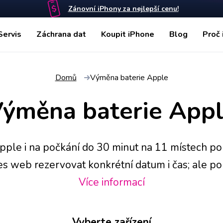
Zánovní iPhony za nejlepší cenu!
Servis
Záchrana dat
Koupit iPhone
Blog
Proč 
Domů
Výměna baterie Apple
ýměna baterie App
ple i na počkání do 30 minut na 11 místech po
es web rezervovat konkrétní datum i čas; ale p
ma pošleme pro mobil kurýra, který vám ho po 
Více informací
oužité náhradní baterie pro Apple ručíme 2letou 
práci dáváme garanci doživotní.
Vyberte zařízení