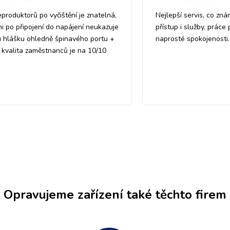
eproduktorů po vyčištění je znatelná,
Nejlepší servis, co zná
mi po připojení do napájení neukazuje
přístup i služby, práce
 hlášku ohledně špinavého portu +
naprosté spokojenosti.
a kvalita zaměstnanců je na 10/10
Opravujeme zařízení také těchto firem