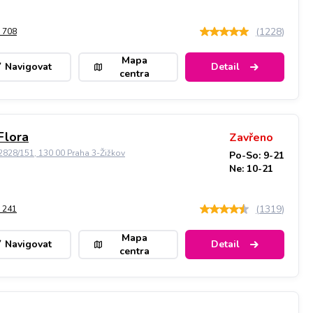
(
1228
)
 708
Mapa
Navigovat
Detail
centra
Flora
Zavřeno
828/151, 130 00 Praha 3-Žižkov
Po-So: 9-21
Ne: 10-21
(
1319
)
 241
Mapa
Navigovat
Detail
centra