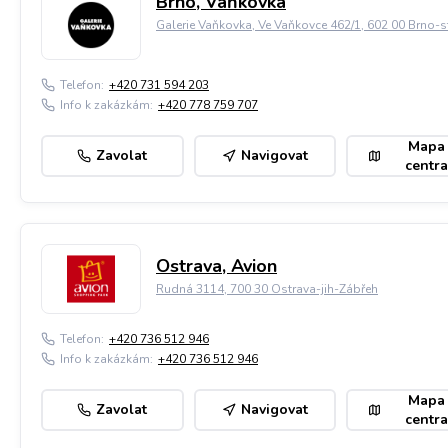
Brno, Vaňkovka
Galerie Vaňkovka, Ve Vaňkovce 462/1, 602 00 Brno-s
Telefon:
+420 731 594 203
Info k zakázkám:
+420 778 759 707
Mapa
Zavolat
Navigovat
centra
Ostrava, Avion
Rudná 3114, 700 30 Ostrava-jih-Zábřeh
Telefon:
+420 736 512 946
Info k zakázkám:
+420 736 512 946
Mapa
Zavolat
Navigovat
centra