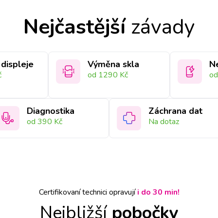
Nejčastější
závady
displeje
Výměna skla
Ne
č
od 1290 Kč
od
Diagnostika
Záchrana dat
od 390 Kč
Na dotaz
Certifikovaní technici opravují
i do 30 min!
Nejbližší
pobočky