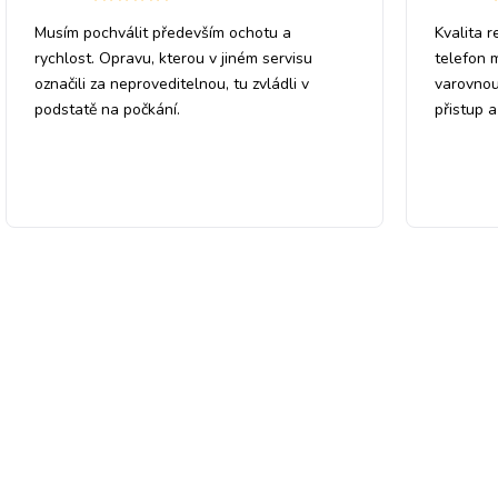
Musím pochválit především ochotu a
Kvalita r
rychlost. Opravu, kterou v jiném servisu
telefon 
označili za neproveditelnou, tu zvládli v
varovnou
podstatě na počkání.
přistup 