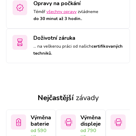
Opravy na počkání
Téměř
všechny opravy
zvládneme
do 30 minut až 3 hodin.
.
Doživotní záruka
… na veškerou práci od našich
certifikovaných
techniků.
Nejčastější
závady
Výměna
Výměna
V
baterie
displeje
sk
od 590
od 790
od