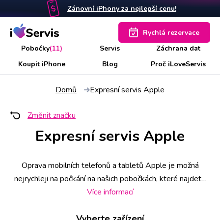
Zánovní iPhony za nejlepší cenu!
Rychlá rezervace
Pobočky
(11)
Servis
Záchrana dat
Koupit iPhone
Blog
Proč iLoveServis
Domů
Expresní servis Apple
Změnit značku
Expresní servis Apple
Oprava mobilních telefonů a tabletů Apple je možná
nejrychleji na počkání na našich pobočkách, které najdete
na 11 místech po ČR. Vybrané úkony provádíme do 30
Více informací
minut a pro jistotu si můžete rezervovat přesný termín i
Vyberte zařízení
hodinu, která vám vyhovuje. Protože své práci věříme,