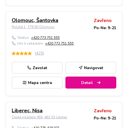
Olomouc, Šantovka
Zavřeno
Polská 1, 779 00 Olomouc
Po-Ne: 9-21
Telefon:
+420 773 751 555
Info k zakázkám:
+420 773 751 555
(
425
)
Zavolat
Navigovat
Mapa centra
Detail
Liberec, Nisa
Zavřeno
České mládeže 456, 463 03 Liberec
Po-Ne: 9-21