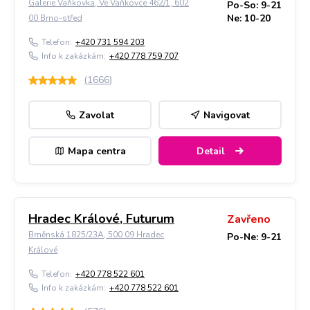
Galerie Vaňkovka, Ve Vaňkovce 462/1, 602
Po-So: 9-21
Ne: 10-20
00 Brno-střed
Telefon:
+420 731 594 203
Info k zakázkám:
+420 778 759 707
(
1666
)
Zavolat
Navigovat
Mapa centra
Detail
Hradec Králové, Futurum
Zavřeno
Brněnská 1825/23A, 500 09 Hradec
Po-Ne: 9-21
Králové
Telefon:
+420 778 522 601
Info k zakázkám:
+420 778 522 601