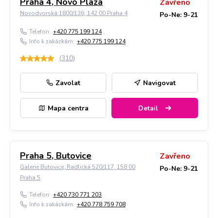
Praha 4, Novo Plaza
Zavřeno
Novodvorská 1800/136, 142 00 Praha 4
Po-Ne: 9-21
Telefon:
+420 775 199 124
Info k zakázkám:
+420 775 199 124
(
310
)
Zavolat
Navigovat
Mapa centra
Detail
Praha 5, Butovice
Zavřeno
Galerie Butovice, Radlická 520/117, 158 00
Po-Ne: 9-21
Praha 5
Telefon:
+420 730 771 203
Info k zakázkám:
+420 778 759 708