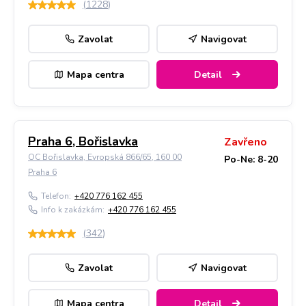
(
1228
)
Zavolat
Navigovat
Mapa centra
Detail
Praha 6, Bořislavka
Zavřeno
OC Bořislavka, Evropská 866/65, 160 00
Po-Ne: 8-20
Praha 6
Telefon:
+420 776 162 455
Info k zakázkám:
+420 776 162 455
(
342
)
Zavolat
Navigovat
Mapa centra
Detail