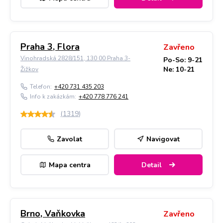
Praha 3, Flora
Zavřeno
Vinohradská 2828/151, 130 00 Praha 3-
Po-So: 9-21
Ne: 10-21
Žižkov
Telefon:
+420 731 435 203
Info k zakázkám:
+420 778 776 241
(
1319
)
Zavolat
Navigovat
Mapa centra
Detail
Brno, Vaňkovka
Zavřeno