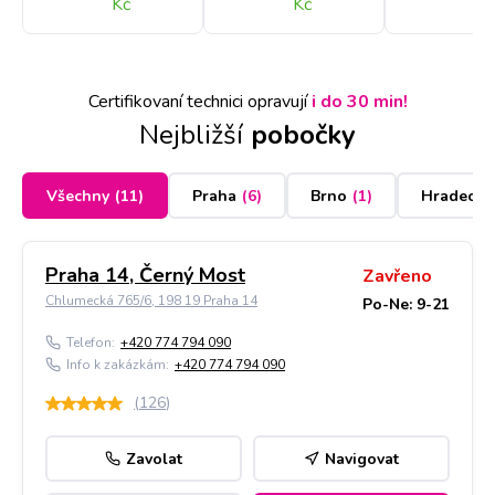
Kč
Kč
Kč
Certifikovaní technici opravují
i do 30 min!
Nejbližší
pobočky
Všechny
(
11
)
Praha
(
6
)
Brno
(
1
)
Hradec K
Praha 14, Černý Most
Zavřeno
Chlumecká 765/6, 198 19 Praha 14
Po-Ne: 9-21
Telefon:
+420 774 794 090
Info k zakázkám:
+420 774 794 090
(
126
)
Zavolat
Navigovat