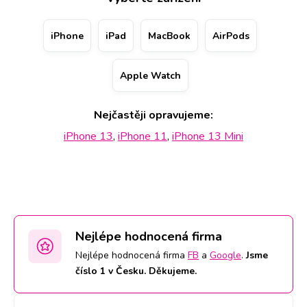
dáváme na opravu přístrojů Apple doživotní záruku,
zatímco na funkčnost dílů nabízíme nadstandardní 2 letou.
iPhone
iPad
MacBook
AirPods
V případě, že k nám zrovna nemáte cestu, pro zařízení si
dojedeme.
Apple Watch
Nejčastěji opravujeme:
iPhone 13
,
iPhone 11
,
iPhone 13 Mini
Nejlépe hodnocená firma
Nejlépe hodnocená firma
FB
a
Google
.
Jsme
číslo 1 v Česku. Děkujeme.