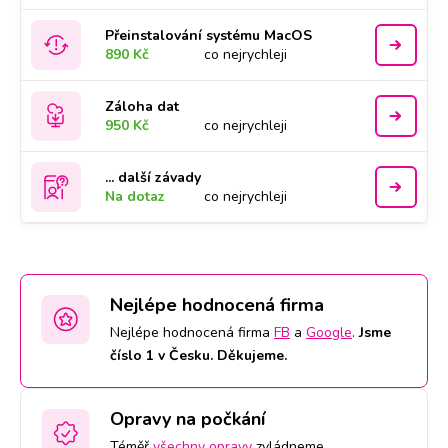
Přeinstalování systému MacOS
890 Kč
co nejrychleji
Záloha dat
950 Kč
co nejrychleji
... další závady
Na dotaz
co nejrychleji
Nejlépe hodnocená firma
Nejlépe hodnocená firma
FB
a
Google
.
Jsme
číslo 1 v Česku. Děkujeme.
Opravy na počkání
Téměř
všechny opravy
zvládneme