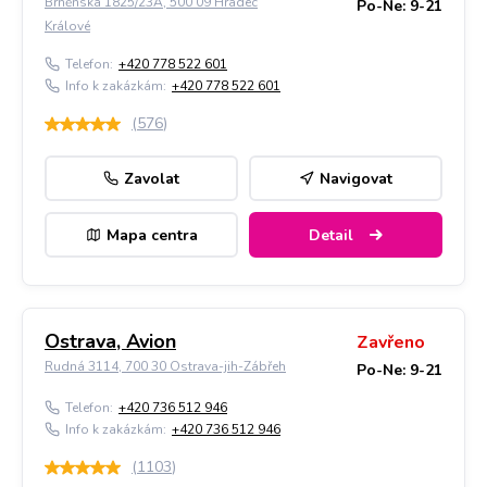
Brněnská 1825/23A, 500 09 Hradec
Po-Ne: 9-21
Králové
Telefon:
+420 778 522 601
Info k zakázkám:
+420 778 522 601
(
576
)
Zavolat
Navigovat
Mapa centra
Detail
Ostrava, Avion
Zavřeno
Rudná 3114, 700 30 Ostrava-jih-Zábřeh
Po-Ne: 9-21
Telefon:
+420 736 512 946
Info k zakázkám:
+420 736 512 946
(
1103
)