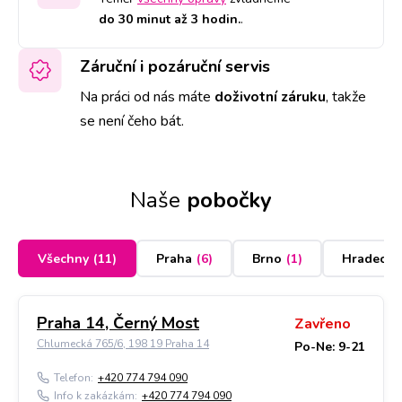
do 30 minut až 3 hodin.
.
Záruční i pozáruční servis
Na práci od nás máte
doživotní záruku
,
takže
se není čeho bát.
Naše
pobočky
Všechny
(
11
)
Praha
(
6
)
Brno
(
1
)
Hradec K
Praha 14, Černý Most
Zavřeno
Chlumecká 765/6, 198 19 Praha 14
Po-Ne: 9-21
Telefon:
+420 774 794 090
Info k zakázkám:
+420 774 794 090