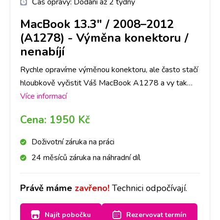
Čas opravy:
Dodání až 2 týdny
MacBook 13.3" / 2008–2012
(A1278)
-
Výměna konektoru /
nenabíjí
Rychle opravíme výměnou konektoru, ale často stačí
hloubkově vyčistit Váš MacBook A1278 a vy tak
ušetříte čas i peníze. Nejlepší je nyní se zastavit na
Více informací
jakékoliv pobočce a hned se na to mrkneme.
Cena:
1950 Kč
Doživotní záruka na práci
24 měsíců záruka na náhradní díl
Právě máme
zavřeno!
Technici odpočívají.
Najít pobočku
Rezervovat termín