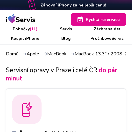
Zánovní iPhony za nejlepší cenu!
Rychlá rezervace
Pobočky
(11)
Servis
Záchrana dat
Koupit iPhone
Blog
Proč iLoveServis
Domů
Apple
MacBook
MacBook 13.3" / 2008–20
Servisní opravy v Praze i celé ČR
do pár
minut