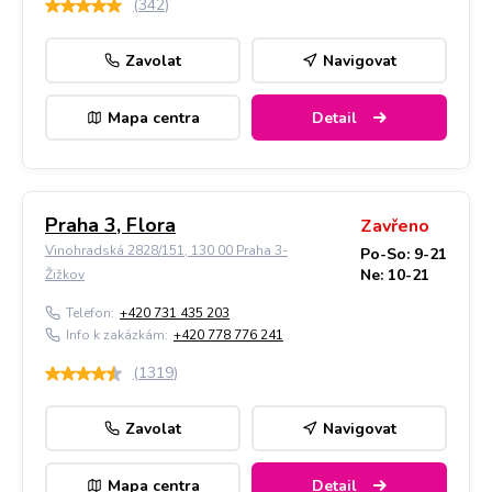
(
342
)
Zavolat
Navigovat
Mapa centra
Detail
Praha 3, Flora
Zavřeno
Vinohradská 2828/151, 130 00 Praha 3-
Po-So: 9-21
Ne: 10-21
Žižkov
Telefon:
+420 731 435 203
Info k zakázkám:
+420 778 776 241
(
1319
)
Zavolat
Navigovat
Mapa centra
Detail