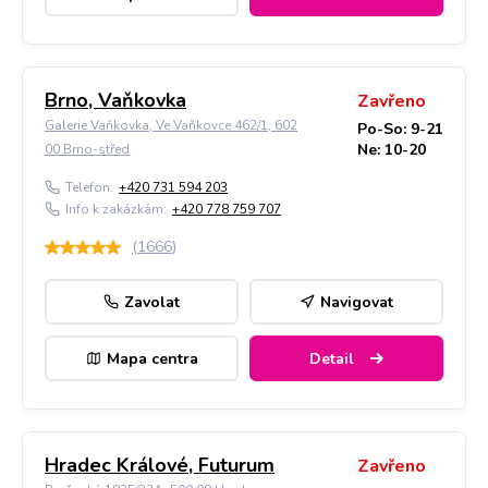
Brno, Vaňkovka
Zavřeno
Galerie Vaňkovka, Ve Vaňkovce 462/1, 602
Po-So: 9-21
Ne: 10-20
00 Brno-střed
Telefon:
+420 731 594 203
Info k zakázkám:
+420 778 759 707
(
1666
)
Zavolat
Navigovat
Mapa centra
Detail
Hradec Králové, Futurum
Zavřeno