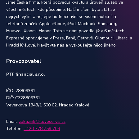
Jsme česká firma, která pozvedla kvalitu a úroveň služeb ve
všech městech, kde působíme. Naším cílem bylo stát se
nejrychlejším a nejlépe hodnoceným servisem mobilních
telefonů značek Apple iPhone, iPad, Macbook, Samsung,
Huawei, Xiaomi, Honor. Toto se nám povedlo již v 6 městech.
Expresně opravujeme v Praze, Brně, Ostravě, Olomouci, Liberci a
Hradci Králové. Navštivte nás a vyzkoušejte něco jiného!
Provozovatel
PTF financial s.r.o.
IČO: 28806361
DIČ: CZ28806361
Veverkova 1343/1 500 02, Hradec Králové
Email:
zakaznik@iloveservis.cz
Telefon:
+420 778 759 708