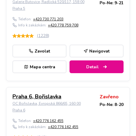
Galerie Butovice, Radlická 520/117, 158 00
Po-Ne: 9-21
Praha 5
Telefon:
+420 730 771 203
Info k zakázkám:
+420 778 759 708
(
1228
)
Zavolat
Navigovat
Mapa centra
Detail
Praha 6, Bořislavka
Zavřeno
OC Bořislavka, Evropská 866/65, 160 00
Po-Ne: 8-20
Praha 6
Telefon:
+420 776 162 455
Info k zakázkám:
+420 776 162 455