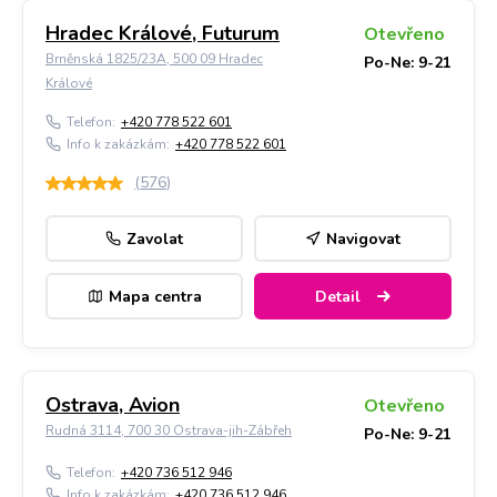
Hradec Králové, Futurum
Otevřeno
Brněnská 1825/23A, 500 09 Hradec
Po-Ne: 9-21
Králové
Telefon:
+420 778 522 601
Info k zakázkám:
+420 778 522 601
(
576
)
Zavolat
Navigovat
Mapa centra
Detail
Ostrava, Avion
Otevřeno
Rudná 3114, 700 30 Ostrava-jih-Zábřeh
Po-Ne: 9-21
Telefon:
+420 736 512 946
Info k zakázkám:
+420 736 512 946