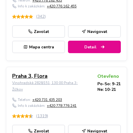
Telefon:
+420 776 162 455
Info k zakázkám:
+420 776 162 455
(
342
)
Zavolat
Navigovat
Mapa centra
Detail
Praha 3, Flora
Otevřeno
Vinohradská 2828/151, 130 00 Praha 3-
Po-So: 9-21
Ne: 10-21
Žižkov
Telefon:
+420 731 435 203
Info k zakázkám:
+420 778 776 241
(
1319
)
Zavolat
Navigovat