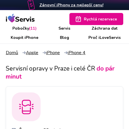
Zánovní iPhony za nejlepší cenu!
Rychlá rezervace
Pobočky
(11)
Servis
Záchrana dat
Koupit iPhone
Blog
Proč iLoveServis
Domů
Apple
iPhone
iPhone 4
Servisní opravy v Praze i celé ČR
do pár
minut