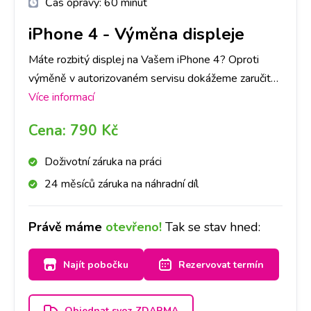
Čas opravy:
60 minut
iPhone 4
-
Výměna displeje
Máte rozbitý displej na Vašem iPhone 4? Oproti
výměně v autorizovaném servisu dokážeme zaručit
expresní provedení výměny a následnou záruku na
Více informací
provedenou výměnu.
Cena:
790 Kč
Doživotní záruka na práci
24 měsíců záruka na náhradní díl
Právě máme
otevřeno!
Tak se stav hned:
Najít pobočku
Rezervovat termín
Objednat svoz ZDARMA