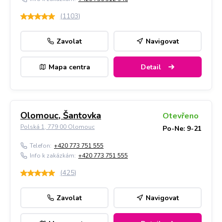
(
1103
)
Zavolat
Navigovat
Mapa centra
Detail
Olomouc, Šantovka
Otevřeno
Polská 1, 779 00 Olomouc
Po-Ne: 9-21
Telefon:
+420 773 751 555
Info k zakázkám:
+420 773 751 555
(
425
)
Zavolat
Navigovat