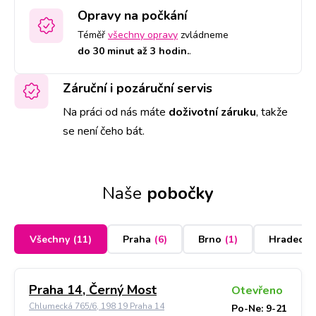
Opravy na počkání
Téměř
všechny opravy
zvládneme
do 30 minut až 3 hodin.
.
Záruční i pozáruční servis
Na práci od nás máte
doživotní záruku
,
takže
se není čeho bát.
Naše
pobočky
Všechny
(
11
)
Praha
(
6
)
Brno
(
1
)
Hradec K
Praha 14, Černý Most
Otevřeno
Chlumecká 765/6, 198 19 Praha 14
Po-Ne: 9-21