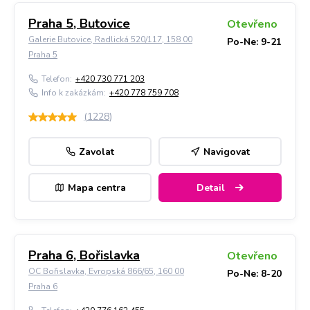
Praha 5, Butovice
Otevřeno
Galerie Butovice, Radlická 520/117, 158 00
Po-Ne: 9-21
Praha 5
Telefon:
+420 730 771 203
Info k zakázkám:
+420 778 759 708
(
1228
)
Zavolat
Navigovat
Mapa centra
Detail
Praha 6, Bořislavka
Otevřeno
OC Bořislavka, Evropská 866/65, 160 00
Po-Ne: 8-20
Praha 6