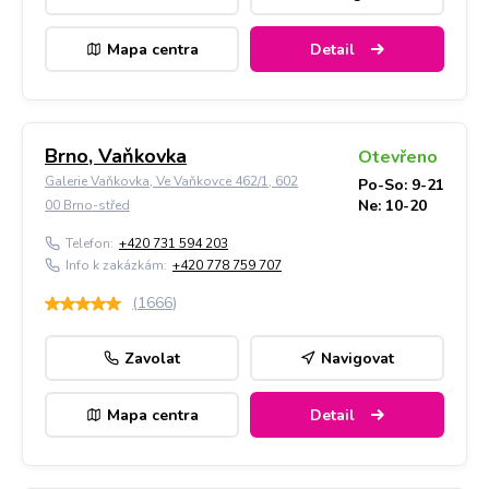
Mapa centra
Detail
Brno, Vaňkovka
Otevřeno
Galerie Vaňkovka, Ve Vaňkovce 462/1, 602
Po-So: 9-21
Ne: 10-20
00 Brno-střed
Telefon:
+420 731 594 203
Info k zakázkám:
+420 778 759 707
(
1666
)
Zavolat
Navigovat
Mapa centra
Detail