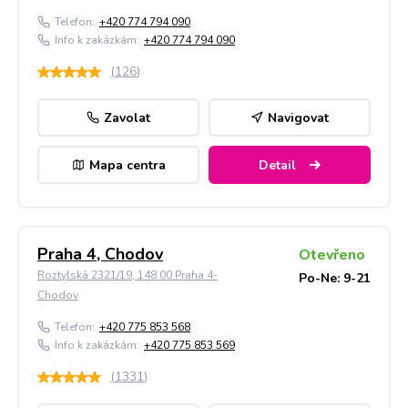
Telefon:
+420 774 794 090
Info k zakázkám:
+420 774 794 090
(
126
)
Zavolat
Navigovat
Mapa centra
Detail
Praha 4, Chodov
Otevřeno
Roztylská 2321/19, 148 00 Praha 4-
Po-Ne: 9-21
Chodov
Telefon:
+420 775 853 568
Info k zakázkám:
+420 775 853 569
(
1331
)