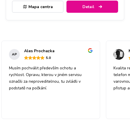
Mapa centra
Detail
Ales Prochazka
AP
5
.0
Musím pochválit především ochotu a
Kvalita r
rychlost. Opravu, kterou v jiném servisu
telefon 
označili za neproveditelnou, tu zvládli v
varovnou
podstatě na počkání.
přistup 