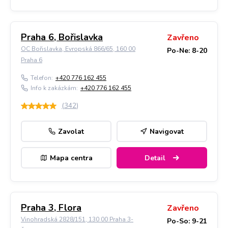
Praha 6, Bořislavka
Zavřeno
OC Bořislavka, Evropská 866/65, 160 00
Po-Ne: 8-20
Praha 6
Telefon:
+420 776 162 455
Info k zakázkám:
+420 776 162 455
(
342
)
Zavolat
Navigovat
Mapa centra
Detail
Praha 3, Flora
Zavřeno
Vinohradská 2828/151, 130 00 Praha 3-
Po-So: 9-21