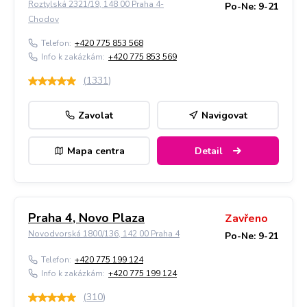
Roztylská 2321/19, 148 00 Praha 4-
Po-Ne: 9-21
Chodov
Telefon:
+420 775 853 568
Info k zakázkám:
+420 775 853 569
(
1331
)
Zavolat
Navigovat
Mapa centra
Detail
Praha 4, Novo Plaza
Zavřeno
Novodvorská 1800/136, 142 00 Praha 4
Po-Ne: 9-21
Telefon:
+420 775 199 124
Info k zakázkám:
+420 775 199 124
(
310
)