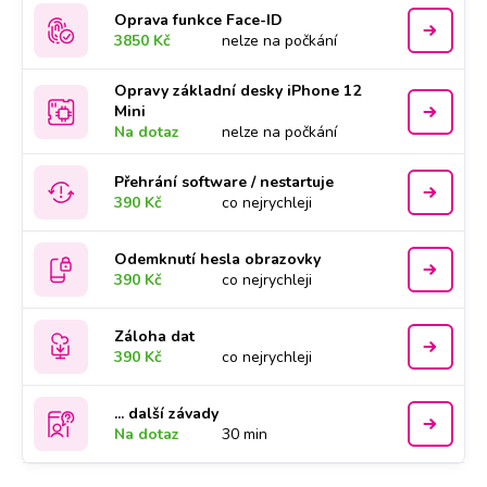
Oprava funkce Face-ID
3850 Kč
nelze na počkání
Opravy základní desky iPhone 12
Mini
Na dotaz
nelze na počkání
Přehrání software / nestartuje
390 Kč
co nejrychleji
Odemknutí hesla obrazovky
390 Kč
co nejrychleji
Záloha dat
390 Kč
co nejrychleji
... další závady
Na dotaz
30 min