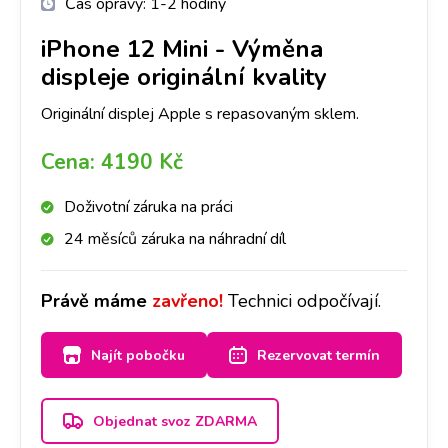
Čas opravy:
1-2 hodiny
iPhone 12 Mini
-
Výměna
displeje originální kvality
Originální displej Apple s repasovaným sklem.
Cena:
4190 Kč
Doživotní záruka na práci
24 měsíců záruka na náhradní díl
Právě máme
zavřeno!
Technici odpočívají.
Najít pobočku
Rezervovat termín
Objednat svoz ZDARMA