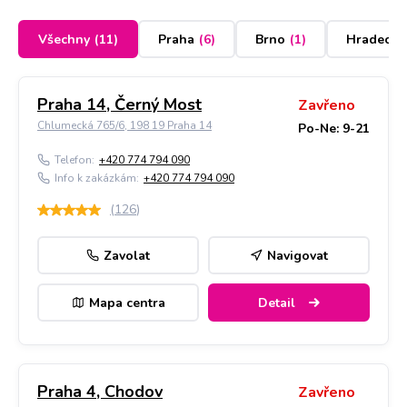
Všechny
(
11
)
Praha
(
6
)
Brno
(
1
)
Hradec K
Praha 14, Černý Most
Zavřeno
Chlumecká 765/6, 198 19 Praha 14
Po-Ne: 9-21
Telefon:
+420 774 794 090
Info k zakázkám:
+420 774 794 090
(
126
)
Zavolat
Navigovat
Mapa centra
Detail
Praha 4, Chodov
Zavřeno