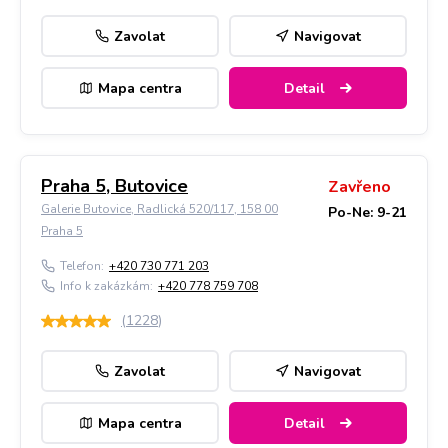
Zavolat
Navigovat
Mapa centra
Detail
Praha 5, Butovice
Zavřeno
Galerie Butovice, Radlická 520/117, 158 00
Po-Ne: 9-21
Praha 5
Telefon:
+420 730 771 203
Info k zakázkám:
+420 778 759 708
(
1228
)
Zavolat
Navigovat
Mapa centra
Detail