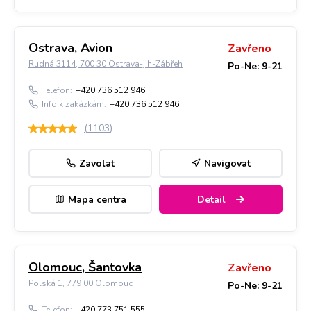
Ostrava, Avion
Zavřeno
Rudná 3114, 700 30 Ostrava-jih-Zábřeh
Po-Ne: 9-21
Telefon:
+420 736 512 946
Info k zakázkám:
+420 736 512 946
(
1103
)
Zavolat
Navigovat
Mapa centra
Detail
Olomouc, Šantovka
Zavřeno
Polská 1, 779 00 Olomouc
Po-Ne: 9-21
Telefon:
+420 773 751 555