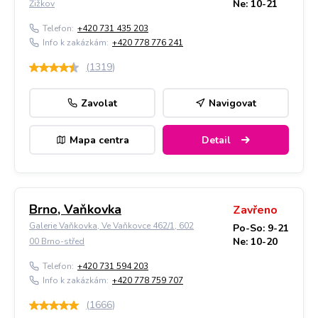
Ne: 10-21
Žižkov
Telefon:
+420 731 435 203
Info k zakázkám:
+420 778 776 241
(
1319
)
Zavolat
Navigovat
Mapa centra
Detail
Brno, Vaňkovka
Zavřeno
Galerie Vaňkovka, Ve Vaňkovce 462/1, 602
Po-So: 9-21
Ne: 10-20
00 Brno-střed
Telefon:
+420 731 594 203
Info k zakázkám:
+420 778 759 707
(
1666
)