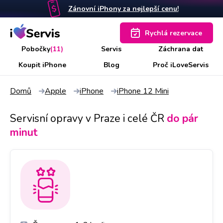
Zánovní iPhony za nejlepší cenu!
Rychlá rezervace
Pobočky
(11)
Servis
Záchrana dat
Koupit iPhone
Blog
Proč iLoveServis
Domů
Apple
iPhone
iPhone 12 Mini
Servisní opravy v Praze i celé ČR
do pár
minut