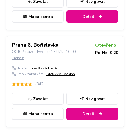
Zavolat
Navigovat
Mapa centra
Detail
Praha 6, Bořislavka
Otevřeno
OC Bořislavka, Evropská 866/65, 160 00
Po-Ne: 8-20
Praha 6
Telefon:
+420 776 162 455
Info k zakázkám:
+420 776 162 455
(
342
)
Zavolat
Navigovat
Mapa centra
Detail