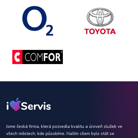
Jsme česká firma, která pozvedla kvalitu a úroveň služeb ve
všech městech, kde působíme. Naším cílem bylo stát se