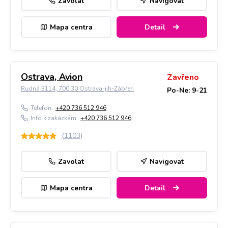
Zavolat
Navigovat
Mapa centra
Detail
Ostrava, Avion
Zavřeno
Rudná 3114, 700 30 Ostrava-jih-Zábřeh
Po-Ne: 9-21
Telefon:
+420 736 512 946
Info k zakázkám:
+420 736 512 946
(
1103
)
Zavolat
Navigovat
Mapa centra
Detail