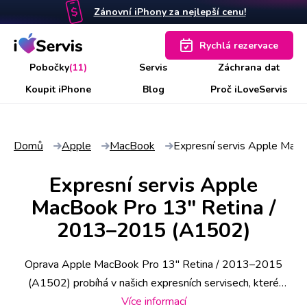
Zánovní iPhony za nejlepší cenu!
Rychlá rezervace
Pobočky
(11)
Servis
Záchrana dat
Koupit iPhone
Blog
Proč iLoveServis
Domů
Apple
MacBook
Expresní servis Apple Mac
Expresní servis Apple
MacBook Pro 13" Retina /
2013–2015 (A1502)
Oprava Apple MacBook Pro 13" Retina / 2013–2015
(A1502) probíhá v našich expresních servisech, které
najdete na 11 místech po ČR. Některé úkony stihneme už
Více informací