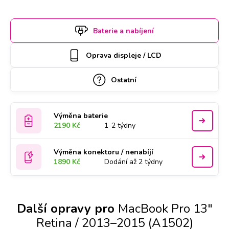
do 30 minut, náročnější však zaberou i pár hodin. Abyste
měli jistotu včasného servisu, rezervujte si termín a hodinu
Baterie a nabíjení
online. Apple MacBook Pro 13" Retina / 2013–2015
(A1502) k opravě si u vás také může vyzvednout náš
Oprava displeje / LCD
kurýr, který vám ho poté zaveze zpět. Kvalitu práce
podtrhujeme doživotní zárukou a za díly ručíme
Ostatní
nadstandardně 2 roky.
Výměna baterie
2190 Kč
1-2 týdny
Výměna konektoru / nenabíjí
1890 Kč
Dodání až 2 týdny
Další opravy pro
MacBook Pro 13"
Retina / 2013–2015 (A1502)