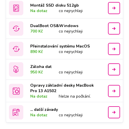
Montáž SSD disku 512gb
Na dotaz
co nejrychleji
DualBoot OS&Windows
700 Kč
co nejrychleji
Přeinstalování systému MacOS
890 Kč
co nejrychleji
Záloha dat
950 Kč
co nejrychleji
Opravy základní desky MacBook
Pro 13 A1502
Na dotaz
Nelze na počkání.
... další závady
Na dotaz
co nejrychleji