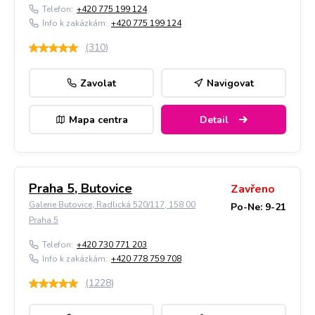
Telefon:
+420 775 199 124
Info k zakázkám:
+420 775 199 124
(
310
)
Zavolat
Navigovat
Mapa centra
Detail
Praha 5, Butovice
Zavřeno
Galerie Butovice, Radlická 520/117, 158 00
Po-Ne: 9-21
Praha 5
Telefon:
+420 730 771 203
Info k zakázkám:
+420 778 759 708
(
1228
)