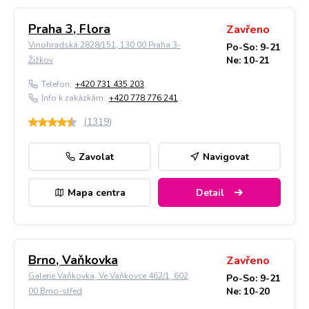
Praha 3, Flora
Zavřeno
Vinohradská 2828/151, 130 00 Praha 3-
Po-So: 9-21
Ne: 10-21
Žižkov
Telefon:
+420 731 435 203
Info k zakázkám:
+420 778 776 241
(
1319
)
Zavolat
Navigovat
Mapa centra
Detail
Brno, Vaňkovka
Zavřeno
Galerie Vaňkovka, Ve Vaňkovce 462/1, 602
Po-So: 9-21
Ne: 10-20
00 Brno-střed