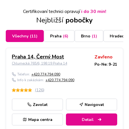
Certifikovaní technici opravují
i do 30 min!
Nejbližší
pobočky
Všechny
(
11
)
Praha
(
6
)
Brno
(
1
)
Hradec K
Praha 14, Černý Most
Zavřeno
Chlumecká 765/6, 198 19 Praha 14
Po-Ne: 9-21
Telefon:
+420 774 794 090
Info k zakázkám:
+420 774 794 090
(
126
)
Zavolat
Navigovat
Mapa centra
Detail